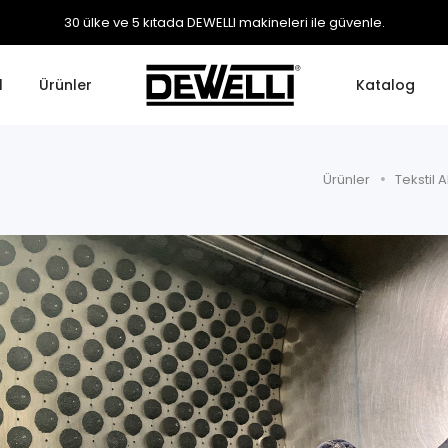
30 ülke ve 5 kıtada DEWELLI makineleri ile güvenle.
l
Ürünler
Katalog
Ürünler
Tekstil 