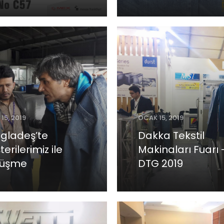
15, 2019
OCAK 15, 2019
gladeş’te
Dakka Tekstil
erilerimiz ile
Makinaları Fuarı 
rüşme
DTG 2019