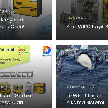
AN 4, 2023
HAZIRAN 4, 2023
r Kimyasal,
Yeni WIPO Kayıt 
ece Ozon!
 18, 2022
TEMMUZ 14, 2020
distan Gartex
DEWELLI Taşsız
cess Fuarı
Yıkama Sistemi