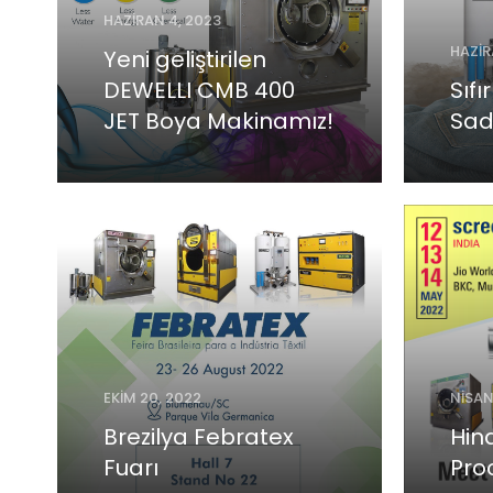
HAZIRAN 4, 2023
HAZIR
Yeni geliştirilen
DEWELLI CMB 400
Sıfı
JET Boya Makinamız!
Sad
EKIM 20, 2022
NISAN
Brezilya Febratex
Hin
Fuarı
Pro