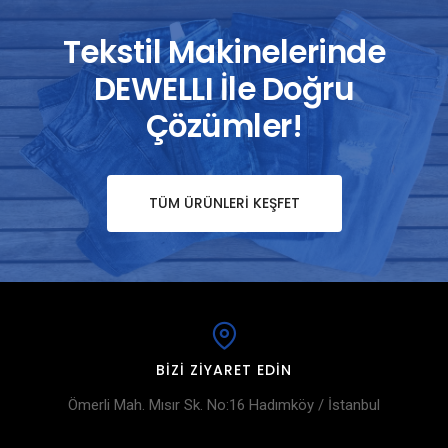
Tekstil Makinelerinde
DEWELLI İle Doğru
Çözümler!
TÜM ÜRÜNLERI KEŞFET
BIZI ZIYARET EDIN
Ömerli Mah. Mısır Sk. No:16 Hadımköy / İstanbul