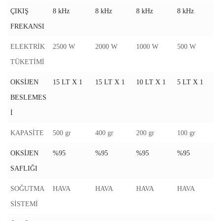
ÇIKIŞ
8 kHz
8 kHz
8 kHz
8 kHz
FREKANSI
ELEKTRİK
2500 W
2000 W
1000 W
500 W
TÜKETİMİ
OKSİJEN
15 LT X 1
15 LT X 1
10 LT X 1
5 LT X 1
BESLEMES
İ
KAPASİTE
500 gr
400 gr
200 gr
100 gr
OKSİJEN
%95
%95
%95
%95
SAFLIĞI
SOĞUTMA
HAVA
HAVA
HAVA
HAVA
SİSTEMİ