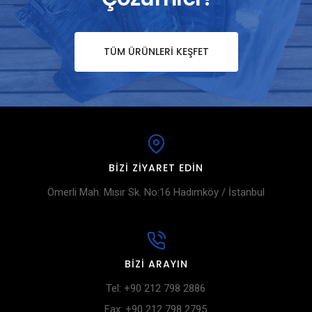
TÜM ÜRÜNLERI KEŞFET
BIZI ZIYARET EDIN
Ömerli Mah. Mısır Sk. No:16 Hadımköy / İstanbul
BIZI ARAYIN
Tel: +90 212 798 2886
Fax: +90 212 798 2795