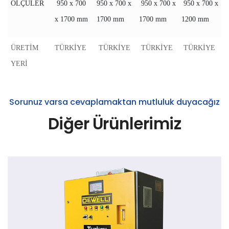
ÖLÇÜLER
950 x 700
950 x 700 x
950 x 700 x
950 x 700 x
x 1700 mm
1700 mm
1700 mm
1200 mm
ÜRETİM
TÜRKİYE
TÜRKİYE
TÜRKİYE
TÜRKİYE
YERİ
Sorunuz varsa cevaplamaktan mutluluk duyacağız
Diğer Ürünlerimiz