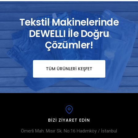
Tekstil Makinelerinde
DEWELLI İle Doğru
Çözümler!
TÜM ÜRÜNLERI KEŞFET
BIZI ZIYARET EDIN
Ömerli Mah. Mısır Sk. No:16 Hadımköy / İstanbul