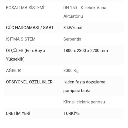
BOŞALTMA SİSTEMİ
DN 150 - Kelebek Vana
Aktüatörlü
GÜÇ HARCAMASI / SAAT
8 kW/saat
ISITMA SİSTEMİ
Serpantin
ÖLÇÜLER (En x Boy x
1800 x 2300 x 2200 mm
Yükseklik)
AĞIRLIK
3000 Kg
OPSİYONEL ÖZELLİKLER
İkiden fazla dozajlama
pompası tankı
Klimalı elektrik panosu
ÜRETİM YERİ
TÜRKİYE