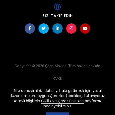
BIZI TAKIP EDIN
Copyright © 2026 Çağrı Makina. Tüm hakları saklıdır.
KVKK
Çerez Politikası
Site deneyiminizi daha iyi hale getirmek için yasal
düzenlemelere uygun Çerezler (cookies) kullanıyoruz.
Ürünler
Detaylı bilgi için
Gizlilik ve Çerez Politikası
sayfamızı
inceleyebilirsiniz.