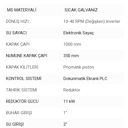
MS MATERYALİ
SICAK GALVANİZ
DÖNÜŞ HIZI
10-40 RPM (Değişken) Inverter
SU SAYACI
Elektronik Sayaç
KAPAK ÇAPI
1000 mm
NUMUNE KAPAK ÇAPI
350 mm
KAPAK KİLİTLERİ
Pnomatik piston
KONTROL SİSTEMİ
Dokunmatik Ekranlı PLC
TAHRİK SİSTEMİ
Redüktör
REDÜKTÖR GÜCÜ
11 kW
BUHAR GİRİŞİ
1"
SU GİRİŞİ
2''