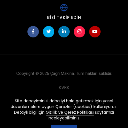
BIZI TAKIP EDIN
Copyright © 2026 Çağrı Makina. Tüm hakları saklıdır.
KVKK
Çerez Politikası
Site deneyiminizi daha iyi hale getirmek için yasal
düzenlemelere uygun Çerezler (cookies) kullanıyoruz.
Ürünler
Detaylı bilgi için
Gizlilik ve Çerez Politikası
sayfamızı
inceleyebilirsiniz.