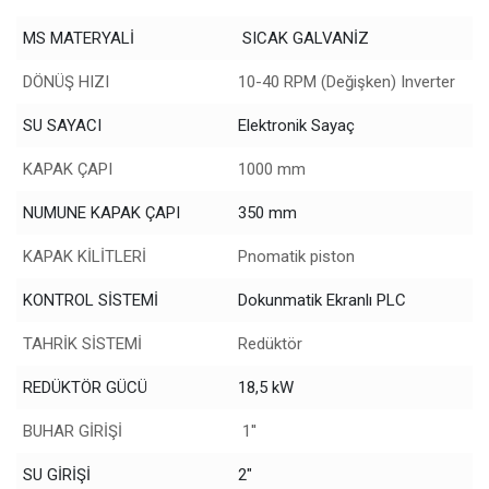
MS MATERYALİ
SICAK GALVANİZ
DÖNÜŞ HIZI
10-40 RPM (Değişken) Inverter
SU SAYACI
Elektronik Sayaç
KAPAK ÇAPI
1000 mm
NUMUNE KAPAK ÇAPI
350 mm
KAPAK KİLİTLERİ
Pnomatik piston
KONTROL SİSTEMİ
Dokunmatik Ekranlı PLC
TAHRİK SİSTEMİ
Redüktör
REDÜKTÖR GÜCÜ
18,5 kW
BUHAR GİRİŞİ
1''
SU GİRİŞİ
2"